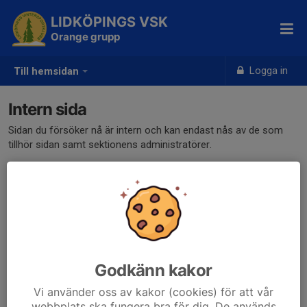
LIDKÖPINGS VSK
Orange grupp
Logga in
Till hemsidan
Intern sida
Sidan du försöker nå är intern och kan endast nås av de som
tillhör sidan samt sektionens administratörer.
Klicka här för att logga in
Godkänn kakor
Vi använder oss av kakor (cookies) för att vår
webbplats ska fungera bra för dig. De används