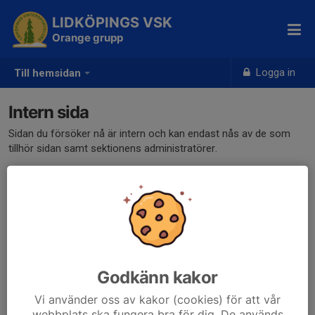
LIDKÖPINGS VSK
Orange grupp
Logga in
Till hemsidan
Intern sida
Sidan du försöker nå är intern och kan endast nås av de som
tillhör sidan samt sektionens administratörer.
Klicka här för att logga in
Godkänn kakor
Vi använder oss av kakor (cookies) för att vår
webbplats ska fungera bra för dig. De används