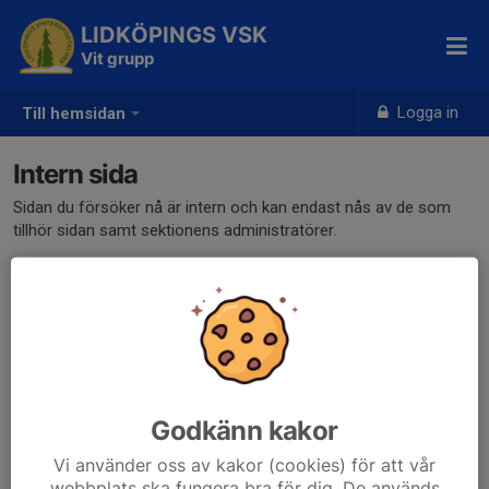
LIDKÖPINGS VSK
Vit grupp
Logga in
Till hemsidan
Intern sida
Sidan du försöker nå är intern och kan endast nås av de som
tillhör sidan samt sektionens administratörer.
Klicka här för att logga in
Godkänn kakor
Vi använder oss av kakor (cookies) för att vår
webbplats ska fungera bra för dig. De används