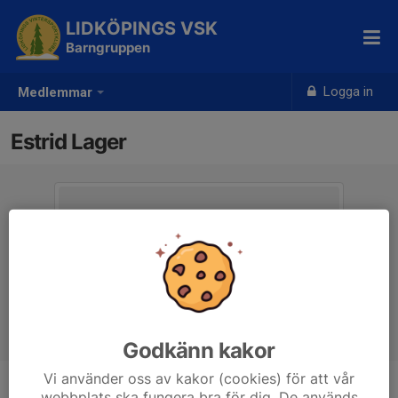
LIDKÖPINGS VSK
Barngruppen
Logga in
Medlemmar
Estrid Lager
Godkänn kakor
Vi använder oss av kakor (cookies) för att vår
webbplats ska fungera bra för dig. De används
Ålder
7 år