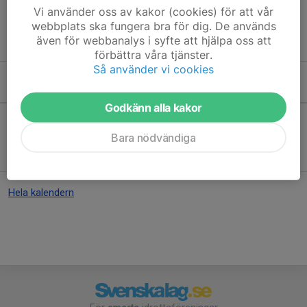
Vi använder oss av kakor (cookies) för att vår
webbplats ska fungera bra för dig. De används
Mer om Löpskolan
även för webbanalys i syfte att hjälpa oss att
förbättra våra tjänster.
Så använder vi cookies
Kommande aktiviteter
Godkänn alla kakor
Bara nödvändiga
Inga aktiviteter inbokade
Hela kalendern