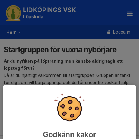
LIDKÖPINGS VSK
Löpskola
Logga in
Hem
Startgruppen för vuxna nybörjare
Är du nyfiken på löpträning men kanske aldrig tagit ett
löpsteg förut?
Då är du hjärtligt välkommen till startgruppen. Gruppen är tänkt
för dig som vill börja springa och du får under tio veckor hjälp
med teori, ledarledda övningar och ett träningsprogram att följa.
Startgruppen är igång höst och vår. Ingen föranmälan - det är
bara att komma. Det går bra att prova ett par gånger därefter
behöver du bli medlem i Lidköpings VSK. Själva träningen är
avgiftsfri. Välkommen!
Godkänn kakor