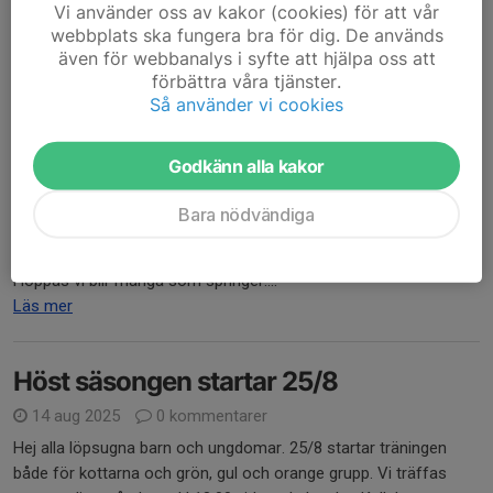
Vi använder oss av kakor (cookies) för att vår
Är du mellan 12-17 år och vill börja löpträna eller springer redan
webbplats ska fungera bra för dig. De används
men vill utveckla dig inom löpning...
även för webbanalys i syfte att hjälpa oss att
Läs mer
förbättra våra tjänster.
Så använder vi cookies
Råda lunken söndag 12e oktober
Godkänn alla kakor
30 sep 2025
3 kommentarer
Hej, som de flesta vet så är det rådalunken på söndag 12e
Bara nödvändiga
oktober. Vi barn och ungdomar springer gratis. Man anmäler sig
som vanligt men anger kod Ungdom LVSK 2025 så är det gratis.
Hoppas vi blir många som springer....
Läs mer
Höst säsongen startar 25/8
14 aug 2025
0 kommentarer
Hej alla löpsugna barn och ungdomar. 25/8 startar träningen
både för kottarna och grön, gul och orange grupp. Vi träffas