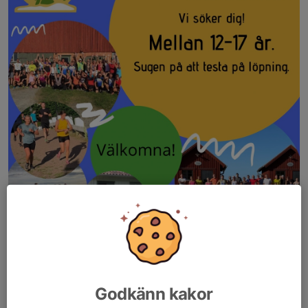
Ungdomsträning
Inbjuda till Löpträning för ungdomar mellan 12-17 år 🤩
Måndagar kl 18.00 vid Rådåsgården.
Godkänn kakor
Start 13:e oktober.