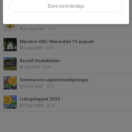
Löpskola för nybörjare
Bara nödvändiga
21 mar 2024
2
Rådalunken 2023
23 aug 2023
2
Maraton-DM i Mariestad 19 augusti
2 aug 2023
0
Beställ klubbkläder
4 jul 2023
0
Sommarens upplevelselöpningar
22 jun 2023
0
Lidingöloppet 2023
10 apr 2023
0