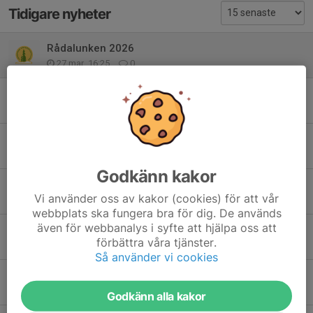
Tidigare nyheter
Rådalunken 2026
27 mar, 16:25
0
Vinterserien 2026
4 mar, 13:38
0
Resultat från Rådalunken
12 okt 2025
0
Godkänn kakor
Rådalunken 2025 Söndagen 12/10
Vi använder oss av kakor (cookies) för att vår
22 sep 2025
0
webbplats ska fungera bra för dig. De används
även för webbanalys i syfte att hjälpa oss att
Träningsprogram för måndagsintervaller 2024
förbättra våra tjänster.
19 okt 2024
0
Så använder vi cookies
Löpskola 26/8 2024
6 aug 2024
0
Godkänn alla kakor