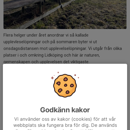
Flera helger under året anordnar vi så kallade
upplevleselöpningar och på sommaren byter vi ut
onsdagsdistansen mot upplevelselöpningar. Vi utgår från olika
platser i och omkring Lidköping och här är naturen,
gemenskapen och upplevelsen det viktigaste.
Runt Lidköping finns gott om vandringsleder som går utmärkt att
springa på. Våra platåberg, inte långt härifrån, bjuder på många
fina och spännande miljöer. Vi har även Kållandsö med sitt
sjönära landskap.
Godkänn kakor
Nyheter
Senaste nytt från Upplevelselöpningar
Vi använder oss av kakor (cookies) för att vår
webbplats ska fungera bra för dig. De används