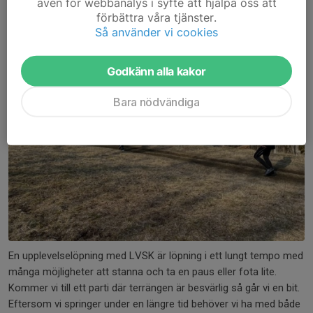
Löpning utan tidsjakt
även för webbanalys i syfte att hjälpa oss att
förbättra våra tjänster.
Så använder vi cookies
Godkänn alla kakor
Bara nödvändiga
En upplevelselöpning med LVSK är löpning i ett lungt tempo med
många möjligheter att stanna och ta en paus eller fota lite.
Kommer vi till ett parti där terrängen är besvärlig så går vi en bit.
Eftersom vi springer under en längre tid behöver vi ha med både