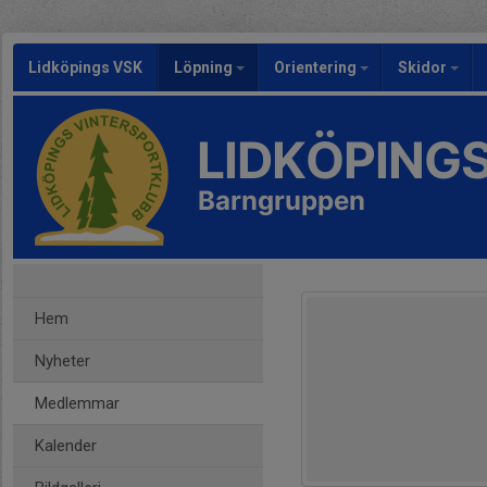
Lidköpings VSK
Löpning
Orientering
Skidor
LIDKÖPING
Barngruppen
Hem
Nyheter
Medlemmar
Kalender