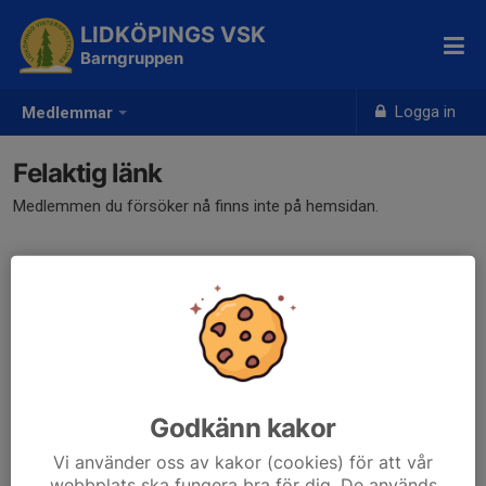
LIDKÖPINGS VSK
Barngruppen
Logga in
Medlemmar
Felaktig länk
Medlemmen du försöker nå finns inte på hemsidan.
Godkänn kakor
Vi använder oss av kakor (cookies) för att vår
webbplats ska fungera bra för dig. De används