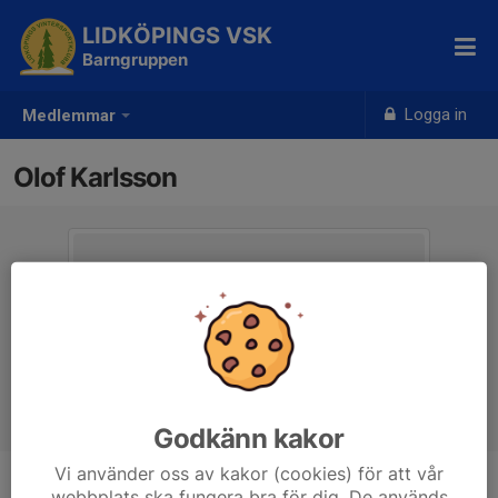
LIDKÖPINGS VSK
Barngruppen
Logga in
Medlemmar
Olof Karlsson
Godkänn kakor
Vi använder oss av kakor (cookies) för att vår
webbplats ska fungera bra för dig. De används
Ålder
-