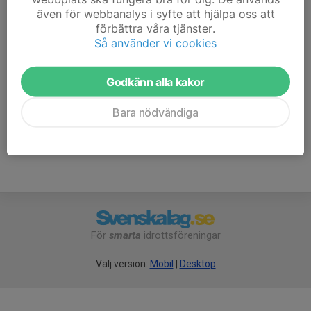
varje grupp håller sitt eget tempo.
även för webbanalys i syfte att hjälpa oss att
förbättra våra tjänster.
Så använder vi cookies
Ingen föranmälan - det är bara att komma. Det går bra
att prova ett par gånger därefter behöver du bli medlem
Godkänn alla kakor
i Lidköpings VSK. Själva träningen är avgiftsfri.
Välkommen!
Bara nödvändiga
För
smarta
idrottsföreningar
Välj version:
Mobil
|
Desktop