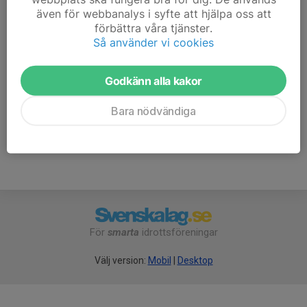
varje grupp håller sitt eget tempo.
även för webbanalys i syfte att hjälpa oss att
förbättra våra tjänster.
Så använder vi cookies
Ingen föranmälan - det är bara att komma. Det går bra
att prova ett par gånger därefter behöver du bli medlem
Godkänn alla kakor
i Lidköpings VSK. Själva träningen är avgiftsfri.
Välkommen!
Bara nödvändiga
För
smarta
idrottsföreningar
Välj version:
Mobil
|
Desktop