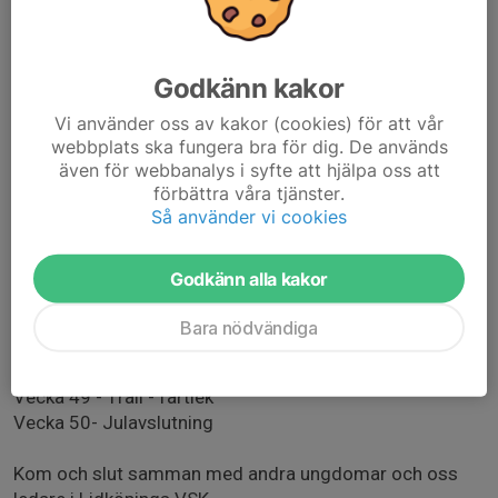
•Uppvärmning
•Teknikövningar (löpskolning, hållning, fotisättning)
•Huvuddel (intervaller/backe/löpstyrka i olika lekfulla
Godkänn kakor
former)
•Avslutning (nedvarvning, rörlighet, kort reflektion)
Vi använder oss av kakor (cookies) för att vår
webbplats ska fungera bra för dig. De används
även för webbanalys i syfte att hjälpa oss att
Veckoplanering
förbättra våra tjänster.
Så använder vi cookies
Vecka 42 - Kick-off: Introduktion löpteknik
Vecka 43 - Backkul
Vecka 44 - Intervallfest
Godkänn alla kakor
Vecka 45 - Traillöpning
Vecka 46 - Sprint & reaktion
Bara nödvändiga
Vecka 47 - Långintervall light
Vecka 48 - Backstaffet
Vecka 49 - Trail - fartlek
Vecka 50- Julavslutning
Kom och slut samman med andra ungdomar och oss