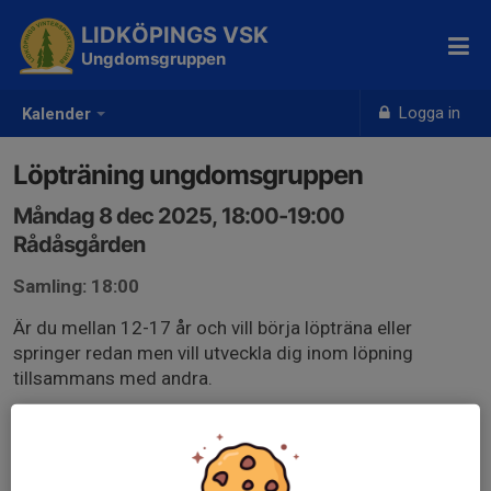
LIDKÖPINGS VSK
Ungdomsgruppen
Logga in
Kalender
Löpträning ungdomsgruppen
Måndag 8 dec 2025, 18:00-19:00
Rådåsgården
Samling: 18:00
Är du mellan 12-17 år och vill börja löpträna eller
springer redan men vill utveckla dig inom löpning
tillsammans med andra.
Fokus kommer vara att på ett roligt sätt inspireras och
lära sig grunderna i löpning.
Varje pass är ca 60–75 min och kombinerar: