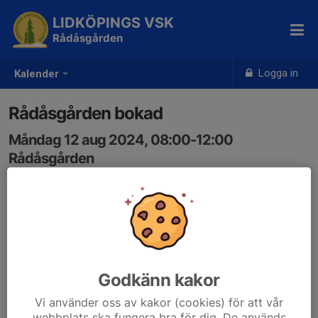
LIDKÖPINGS VSK
Rådåsgården
Logga in
Kalender
Rådåsgården bokad
Måndag 12 aug 2024, 08:00-12:00
Rådåsgården
Samling: 08:00
Niklas Holmqvist
Godkänn kakor
Vi använder oss av kakor (cookies) för att vår
webbplats ska fungera bra för dig. De används