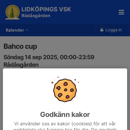
LIDKÖPINGS VSK
Rådåsgården
Logga in
Kalender
Bahco cup
Söndag 14 sep 2025, 00:00-23:59
Rådåsgården
Samling: 00:00
Rådåsgården bokad
Godkänn kakor
Vi använder oss av kakor (cookies) för att vår
webbplats ska fungera bra för dig. De används