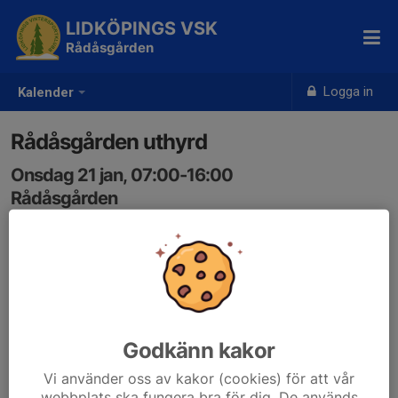
LIDKÖPINGS VSK
Rådåsgården
Logga in
Kalender
Rådåsgården uthyrd
Onsdag 21 jan, 07:00-16:00
Rådåsgården
Samling: 07:00
Bräddegården mötesplats
Godkänn kakor
Vi använder oss av kakor (cookies) för att vår
webbplats ska fungera bra för dig. De används