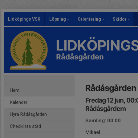
Lidköpings VSK
Löpning
Orientering
Skidor
LIDKÖPING
Rådåsgården
Rådåsgården
Hem
Fredag 12 jun, 00
Kalender
Rådåsgårdem
Hyra Rådåsgården
Samling: 00:00
Checklista städ
Mikael