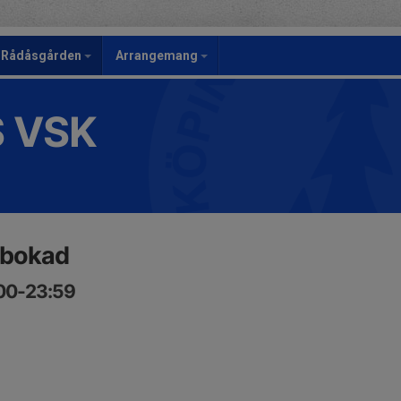
Rådåsgården
Arrangemang
S VSK
 bokad
:00-23:59