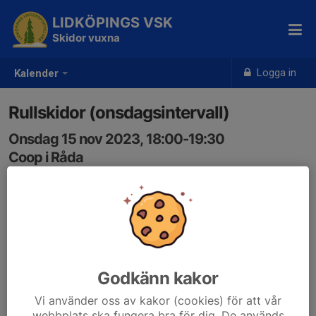
LIDKÖPINGS VSK
Skidor vuxna
Logga in
Kalender
Rullskidor (onsdagsintervall)
Onsdag 15 nov 2023, 18:00-19:30
Coop i Råda
Samling: 18:00, Coop i Råda
Länk till program
1drv.ms/b/s!AmIQXyz9DFMM1A92usfH0N2enivj?
e=j6Lk1H
Godkänn kakor
Vi använder oss av kakor (cookies) för att vår
webbplats ska fungera bra för dig. De används