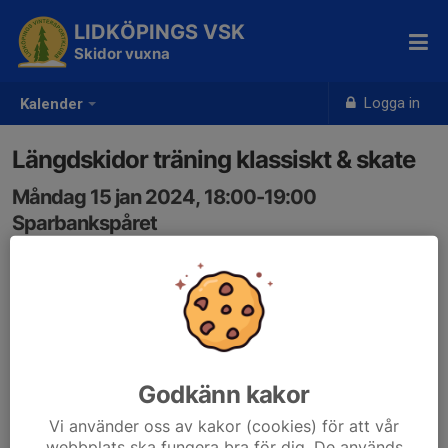
LIDKÖPINGS VSK
Skidor vuxna
Logga in
Kalender
Längdskidor träning klassiskt & skate
Måndag 15 jan 2024, 18:00-19:00
Sparbankspåret
Samling: 18:00
Godkänn kakor
Vi använder oss av kakor (cookies) för att vår
webbplats ska fungera bra för dig. De används