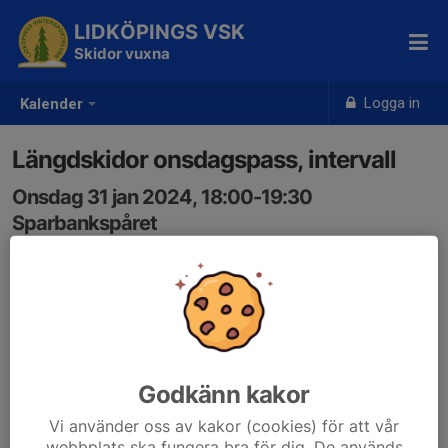
LIDKÖPINGS VSK
Skidor vuxna
Logga in
Kalender
Längdskidor onsdagspass, intervall
Onsdag 31 jan 2024, 18:00-19:30
Sparbankspåret
Samling: 18:00
Länk till program
1drv.ms/b/s!AmIQXyz9DFMM9EzyG5nhnXO3ybHu?
e=I8G1tb
Godkänn kakor
Vi använder oss av kakor (cookies) för att vår
webbplats ska fungera bra för dig. De används