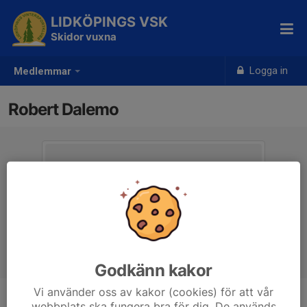
LIDKÖPINGS VSK
Skidor vuxna
Logga in
Medlemmar
Robert Dalemo
Godkänn kakor
Vi använder oss av kakor (cookies) för att vår
webbplats ska fungera bra för dig. De används
Ålder
38 år