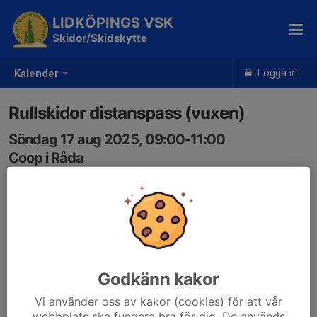
LIDKÖPINGS VSK
Skidor/Skidskytte
Logga in
Kalender
Rullskidor distanspass (vuxen)
Söndag 17 aug 2025, 09:00-11:00
Coop i Råda
Samling: 09:00
Välkommen på distanspass rullskidor. Olika rundor med
utgångspunkt från Coop i råda!
Godkänn kakor
Vi använder oss av kakor (cookies) för att vår
webbplats ska fungera bra för dig. De används