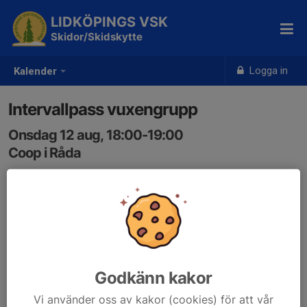
LIDKÖPINGS VSK
Skidor/Skidskytte
Logga in
Kalender
Intervallpass vuxengrupp
Onsdag 12 aug, 18:00-19:00
Coop i Råda
Samling: 18:00
Vi tränar tillsammans i en härlig gemenskap plats. Kom
som du är – formen bygger vi på vägen!
Samling vid Coop i Råda
Godkänn kakor
Vi använder oss av kakor (cookies) för att vår
Onsdagar från 22 april kl. 18.00–ca 19.30