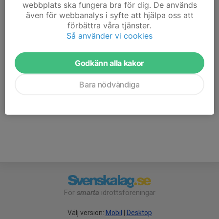
webbplats ska fungera bra för dig. De används
🔹 Intervallpass
även för webbanalys i syfte att hjälpa oss att
🔹 För vuxna samt ungdomar från 13 år
förbättra våra tjänster.
Så använder vi cookies
se bifogad pdf för program
LVSK träningsprogram rullskidor vuxengrupp 2026.pdf
Godkänn alla kakor
Bara nödvändiga
Anmälan är öppen för gruppens betalande medlemmar.
Logga
in här
För
smarta
idrottsföreningar
Välj version:
Mobil
|
Desktop