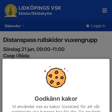
LIDKÖPINGS VSK
Skidor/Skidskytte
Logga in
Kalender
Distanspass rullskidor vuxengrupp
Söndag 21 jun, 09:00-11:00
Coop i Råda
Samling: 09:00
LVSK träningsprogram rullskidor vuxengrupp 2026.pdf
Godkänn kakor
Vi använder oss av kakor (cookies) för att vår
webbplats ska fungera bra för dig. De används