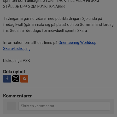
sprinten som deltagit i. STORT TACK TILL ALLA NI SOM
STÄLLDE UPP SOM FUNKTIONÄRER.
Tävlingarna går nu vidare med publiktävlingar i Sjölunda på
fredag kväll (går anmäla sig på plats) och på Sommarland lördag
fm. Sedan är det dags för indivduell sprint i Skara.
Information om allt det finns på
Orienteering Worldcup
Skara/Lidköping
LIdköpings VSK
Dela nyhet
Kommentarer