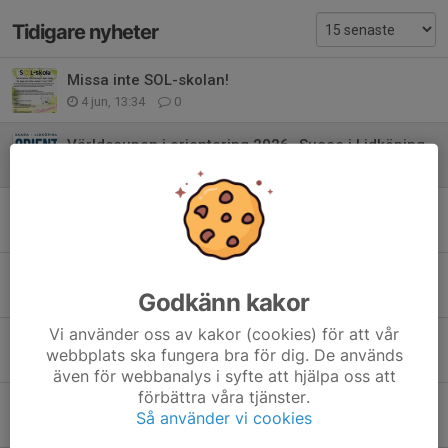
Tidigare nyheter
Missa inte SOL-skolan!
4 jun, 13:34
0
Världscupen i orientering 2026 -Succe i Lidköping
29 maj, 10:45
0
Världscupen i orientering 2026
26 maj, 10:33
0
Snart dags
Godkänn kakor
16 maj, 09:39
0
Vi använder oss av kakor (cookies) för att vår
Stötta Lidköpings VSK
webbplats ska fungera bra för dig. De används
7 maj, 22:22
0
även för webbanalys i syfte att hjälpa oss att
förbättra våra tjänster.
Hemvärnet på besök i Råda
Så använder vi cookies
4 maj, 23:00
0