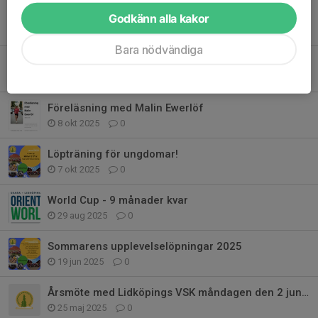
DU BEHÖVS SOM FUNKTIONÄR
Godkänn alla kakor
6 apr, 14:13
0
Bara nödvändiga
Vår webshop med klubbkläder är öppen!
25 okt 2025
0
Föreläsning med Malin Ewerlöf
8 okt 2025
0
Löpträning för ungdomar!
7 okt 2025
0
World Cup - 9 månader kvar
29 aug 2025
0
Sommarens upplevelselöpningar 2025
19 jun 2025
0
Årsmöte med Lidköpings VSK måndagen den 2 juni kl 19.45 på Rådåsgården.
25 maj 2025
0