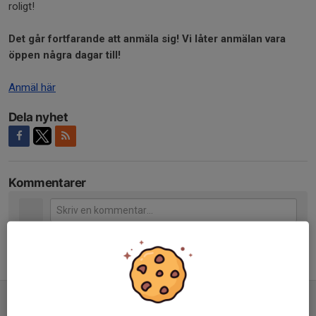
roligt!
Det går fortfarande att anmäla sig! Vi låter anmälan vara
öppen några dagar till!
Anmäl här
Dela nyhet
Kommentarer
Tidigare nyheter
Missa inte SOL-skolan!
4 jun, 13:34
0