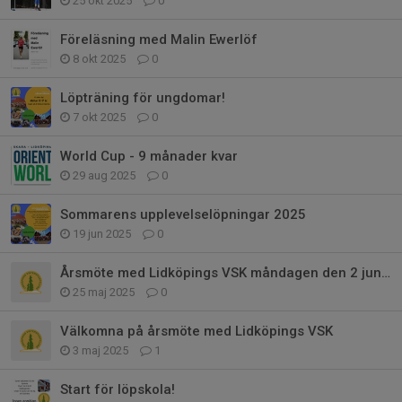
25 okt 2025
0
Föreläsning med Malin Ewerlöf
8 okt 2025
0
Löpträning för ungdomar!
7 okt 2025
0
World Cup - 9 månader kvar
29 aug 2025
0
Sommarens upplevelselöpningar 2025
19 jun 2025
0
Årsmöte med Lidköpings VSK måndagen den 2 juni kl 19.45 på Rådåsgården.
25 maj 2025
0
Välkomna på årsmöte med Lidköpings VSK
3 maj 2025
1
Start för löpskola!