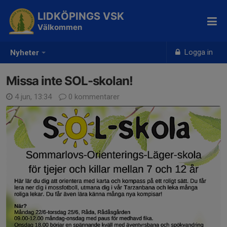
LIDKÖPINGS VSK
Välkommen
Logga in
Nyheter
Missa inte SOL-skolan!
4 jun, 13:34
0 kommentarer