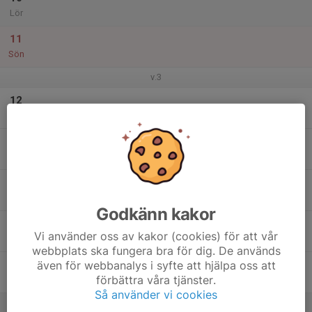
Lör
11
Sön
v.3
12
Mån
13
Tis
14
Ons
Godkänn kakor
15
Vi använder oss av kakor (cookies) för att vår
Tor
webbplats ska fungera bra för dig. De används
även för webbanalys i syfte att hjälpa oss att
16
förbättra våra tjänster.
Fre
Så använder vi cookies
17