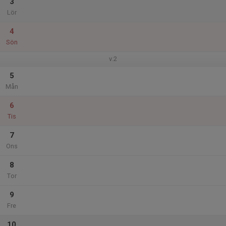
3
Lör
4
Sön
v.2
5
Mån
6
Tis
7
Ons
8
Tor
9
Fre
10