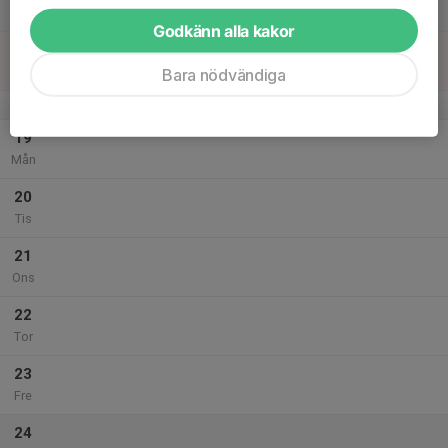
Lör
Godkänn alla kakor
18
Sön
Bara nödvändiga
v.4
19
Mån
20
Tis
21
Ons
22
Tor
23
Fre
24