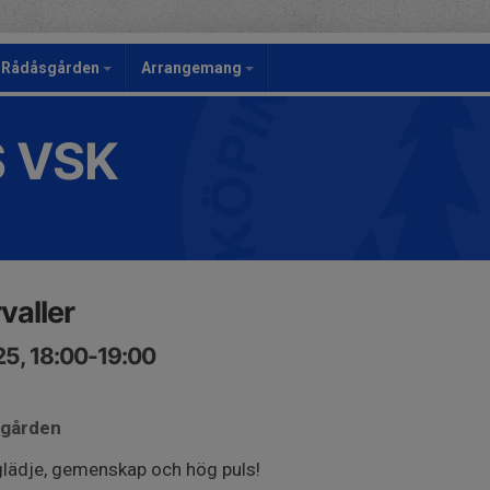
Rådåsgården
Arrangemang
S VSK
valler
25, 18:00-19:00
sgården
lädje, gemenskap och hög puls!