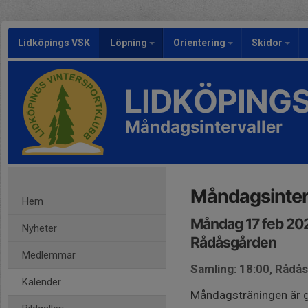
Lidköpings VSK
Löpning
Orientering
Skidor
LIDKÖPING
Måndagsintervaller
Måndagsinter
Hem
Måndag 17 feb 20
Nyheter
Rådåsgården
Medlemmar
Samling: 18:00, Rådå
Kalender
Måndagsträningen är g