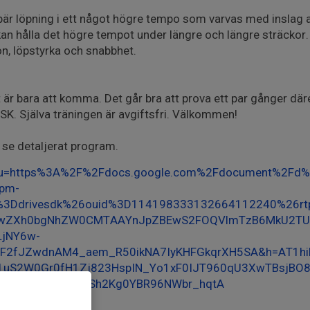
bär löpning i ett något högre tempo som varvas med inslag av 
n hålla det högre tempot under längre och längre sträckor. 
ion, löpstyrka och snabbhet.
 är bara att komma. Det går bra att prova ett par gånger däre
K. Själva träningen är avgiftsfri. Välkommen!
t se detaljerat program.
hp?u=https%3A%2F%2Fdocs.google.com%2Fdocument%2Fd
pm-
%3Ddrivesdk%26ouid%3D114198333132664112240%26rt
DIwZXh0bgNhZW0CMTAAYnJpZBEwS2FOQVlmTzB6MkU2TUR
LjNY6w-
sF2fJZwdnAM4_aem_R50ikNA7IyKHFGkqrXH5SA&h=AT1hi
1uS2W0Gr0fH1Zj823HspIN_Yo1xF0IJT960qU3XwTBsjBO
-fxvg96ZsXv38WSh2Kg0YBR96NWbr_hqtA