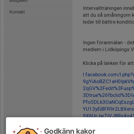
Bildgalleri
Intervallträningen inne
Kontakt
att du så småningom ka
leder till bättre kondit
Ingen föranmälan - det
medlem i Lidköpings VS
Klicka på länken för at
l.facebook.com/l.p
9gYiAoBZC1eH0IpkVh
2qGV%2Fedit%3Fusp
3Dtrue%26fbclid%3
Pfo5DLk3OaNCqEszg
YU13yEiBFR9r2LBXer
9X6UrJw7jVJ8Rs4o4
4qSaGgvpXleS8hWK_
Godkänn kakor