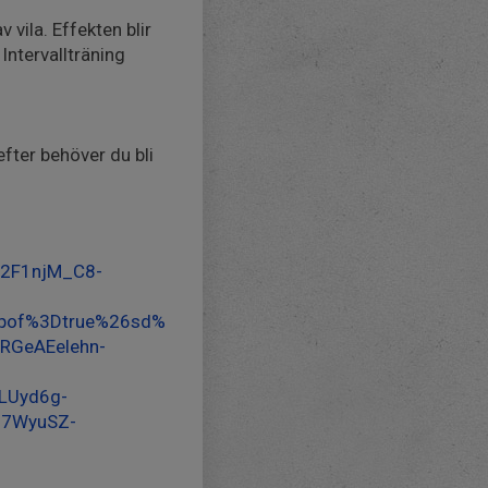
vila. Effekten blir
Intervallträning
fter behöver du bli
%2F1njM_C8-
pof%3Dtrue%26sd%
GeAEelehn-
LUyd6g-
87WyuSZ-