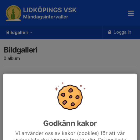
LIDKÖPINGS VSK
Måndagsintervaller
Logga in
Bildgalleri
Bildgalleri
0 album
Inga album skapade
Godkänn kakor
Vi använder oss av kakor (cookies) för att vår
webbplats ska fungera bra för dig. De används