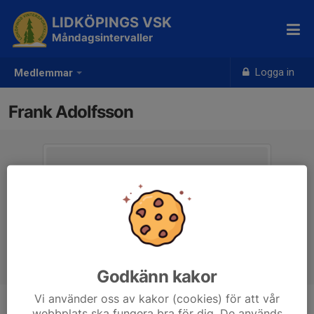
LIDKÖPINGS VSK
Måndagsintervaller
Logga in
Medlemmar
Frank Adolfsson
Godkänn kakor
Vi använder oss av kakor (cookies) för att vår
webbplats ska fungera bra för dig. De används
Ålder
68 år