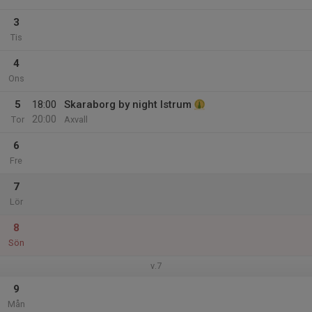
3
Tis
4
Ons
5
18:00
Skaraborg by night Istrum
20:00
Tor
Axvall
6
Fre
7
Lör
8
Sön
v.7
9
Mån