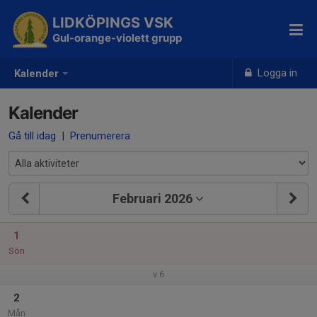
LIDKÖPINGS VSK
Gul-orange-violett grupp
Logga in
Kalender
Kalender
Gå till idag
|
Prenumerera
Februari 2026
1
Sön
v.6
2
Mån