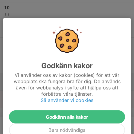
10
Tis
11
Ons
12
Tor
13
Godkänn kakor
Fre
Vi använder oss av kakor (cookies) för att vår
14
webbplats ska fungera bra för dig. De används
Lör
även för webbanalys i syfte att hjälpa oss att
förbättra våra tjänster.
15
Så använder vi cookies
Sön
v.8
Godkänn alla kakor
16
Mån
Bara nödvändiga