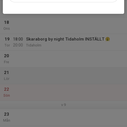
17
Tis
18
Ons
19
18:00
Skaraborg by night Tidaholm INSTÄLLT
20:00
Tor
Tidaholm
20
Fre
21
Lör
22
Sön
v.9
23
Mån