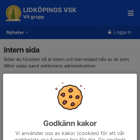
LIDKÖPINGS VSK
Vit grupp
Logga in
Nyheter
Intern sida
Sidan du försöker nå är intern och kan endast nås av de som
tillhör sidan samt sektionens administratörer.
Klicka här för att logga in
Godkänn kakor
Vi använder oss av kakor (cookies) för att vår
webbplats ska fungera bra för dig. De används