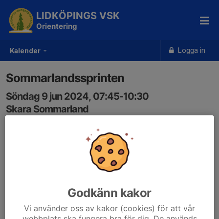
LIDKÖPINGS VSK
Orientering
Logga in
Kalender
Sommarlandssprinten
Söndag 9 jun 2024, 07:45-10:30
Skara Sommarland
Samling: 07:00, Parkeringen Sparbanken Arena,
längst in
eventor.orientering.se/Events/Show/44509
Godkänn kakor
Vi använder oss av kakor (cookies) för att vår
webbplats ska fungera bra för dig. De används