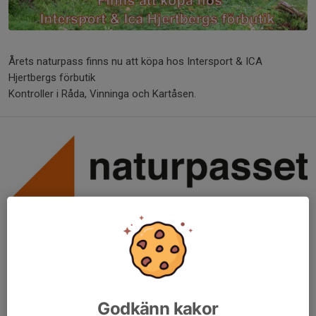
Årets naturpass finns nu att köpa hos Intersport & ICA
Hjertbergs förbutik
Kontroller i Råda, Vinninga och Kartåsen.
Naturpasset är 45 kontroller som sitter uppe under hela
sommaren inom tre områden. Du väljer när, var, och hur du
besöker dem. För att ge dig ut på naturpasset och uppleva
svensk natur behövs inte mycket förberedelser. Ett
naturpasspaket, bra skor och eventuellt kan en kompass vara
ett bra hjälpmedel. Kontrollerna kan besökas när som helst och
Godkänn kakor
hur som helst. Du kan gå, jogga eller springa. Tillsammans eller