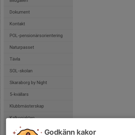
Bildgalleri
Dokument
Kontakt
POL-pensionärsorientering
Naturpasset
Tävla
SOL-skolan
Skaraborg by Night
5-kvällars
Klubbmästerskap
Kalkonjakten
Klubbpoängen
Godkänn kakor