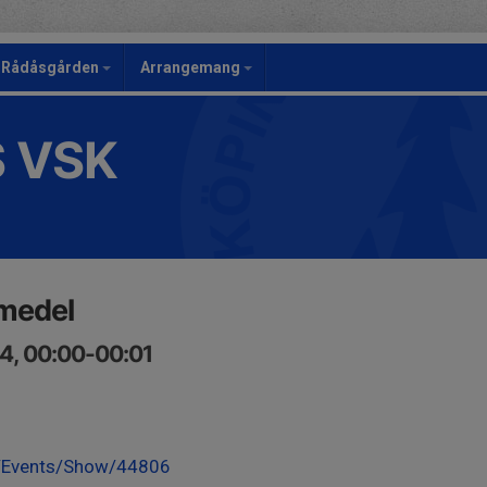
Rådåsgården
Arrangemang
S VSK
medel
4, 00:00-00:01
se/Events/Show/44806