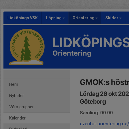
Lidköpings VSK
Löpning
Orientering
Skidor
LIDKÖPING
Orientering
GMOK:s höst
Hem
Lördag 26 okt 202
Nyheter
Göteborg
Våra grupper
Samling: 00:00
Kalender
eventor.orientering.