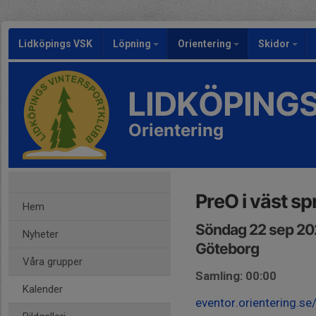
Lidköpings VSK
Löpning
Orientering
Skidor
LIDKÖPING
Orientering
PreO i väst sp
Hem
Söndag 22 sep 20
Nyheter
Göteborg
Våra grupper
Samling: 00:00
Kalender
eventor.orientering.