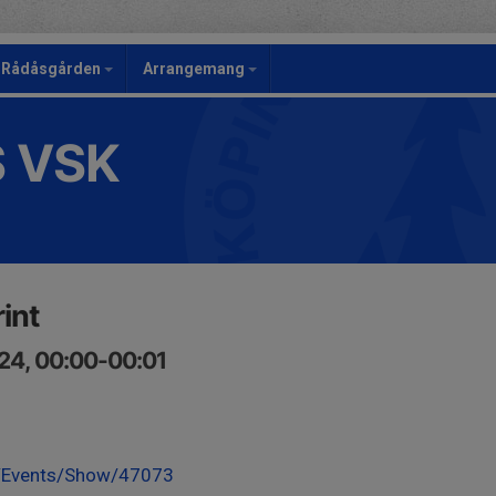
Rådåsgården
Arrangemang
S VSK
rint
24, 00:00-00:01
se/Events/Show/47073