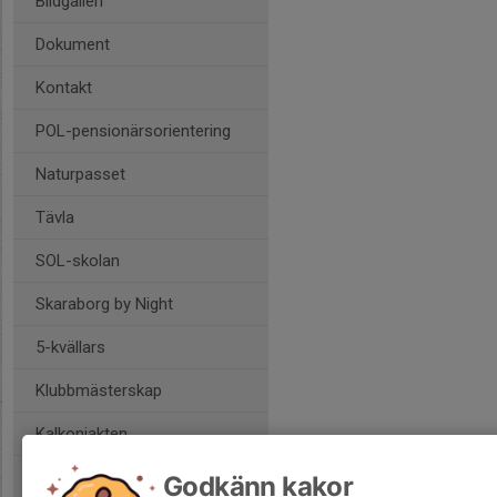
Bildgalleri
Dokument
Kontakt
POL-pensionärsorientering
Naturpasset
Tävla
SOL-skolan
Skaraborg by Night
5-kvällars
Klubbmästerskap
Kalkonjakten
Klubbpoängen
Godkänn kakor