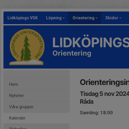
Lidköpings VSK
Löpning
Orientering
Skidor
LIDKÖPING
Orientering
Orienteringsin
Hem
Tisdag 5 nov 2024
Nyheter
Råda
Våra grupper
Samling: 18:00
Kalender