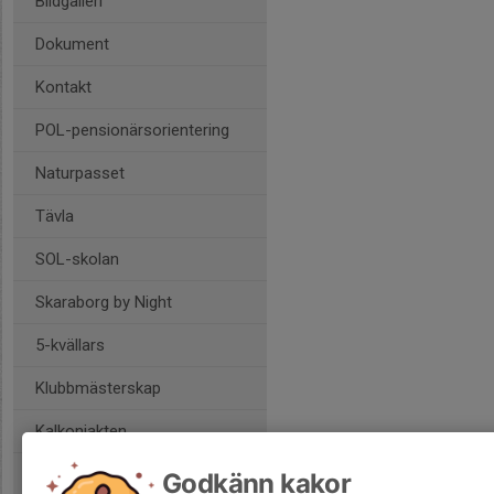
Bildgalleri
Dokument
Kontakt
POL-pensionärsorientering
Naturpasset
Tävla
SOL-skolan
Skaraborg by Night
5-kvällars
Klubbmästerskap
Kalkonjakten
Klubbpoängen
Godkänn kakor