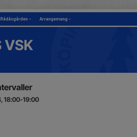
Rådåsgården
Arrangemang
S VSK
tervaller
, 18:00-19:00