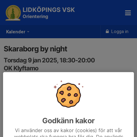
LIDKÖPINGS VSK
Orientering
Logga in
Kalender
Skaraborg by night
Torsdag 9 jan 2025, 18:30-20:00
OK Klyftamo
Samling: 18:30
eventor.orientering.se/Documents/Event/107415/1/Inb
judan
Godkänn kakor
Vi använder oss av kakor (cookies) för att vår
webbplats ska fungera bra för dig. De används