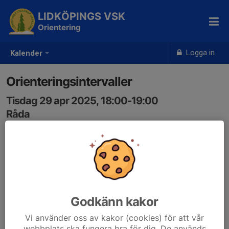
LIDKÖPINGS VSK
Orientering
Logga in
Kalender
Orienteringsintervaller
Tisdag 29 apr 2025, 18:00-19:00
Råda
Samling: 18:00
Godkänn kakor
Vi använder oss av kakor (cookies) för att vår
webbplats ska fungera bra för dig. De används