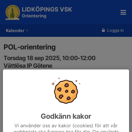
LIDKÖPINGS VSK
Orientering
Logga in
Kalender
POL-orientering
Torsdag 18 sep 2025, 10:00-12:00
Vättlösa IP Götene
Samling: 08:45, Parkeringen Sparbanken Arena
eventor.orientering.se/Events/Show/55295
Godkänn kakor
Vi använder oss av kakor (cookies) för att vår
webbplats ska fungera bra för dig. De används