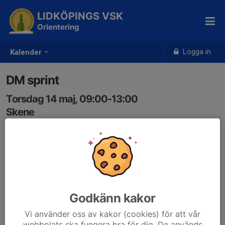
LIDKÖPINGS VSK
Orientering
Logga in
Kalender
DM sprint
Torsdag 14 maj, 09:00-13:00
Skene
Samling: 09:00
eventor.orientering.se/Events/Show/54577
Godkänn kakor
Vi använder oss av kakor (cookies) för att vår
webbplats ska fungera bra för dig. De används