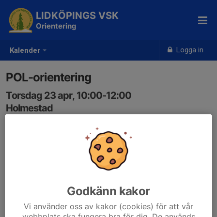
LIDKÖPINGS VSK
Orientering
Logga in
Kalender
POL-orientering
Torsdag 23 apr, 10:00-12:00
Holmestad
Samling: 09:00, Parkeringen Sparbanken Arena
eventor.orientering.se/Events/Show/58175
Godkänn kakor
Vi använder oss av kakor (cookies) för att vår
webbplats ska fungera bra för dig. De används