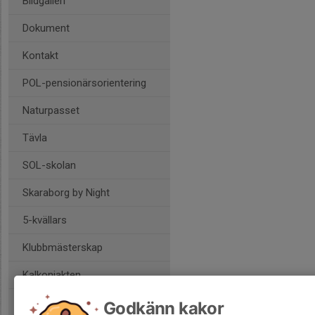
Bildgalleri
Dokument
Kontakt
POL-pensionärsorientering
Naturpasset
Tävla
SOL-skolan
Skaraborg by Night
5-kvällars
Klubbmästerskap
Kalkonjakten
Klubbpoängen
Godkänn kakor