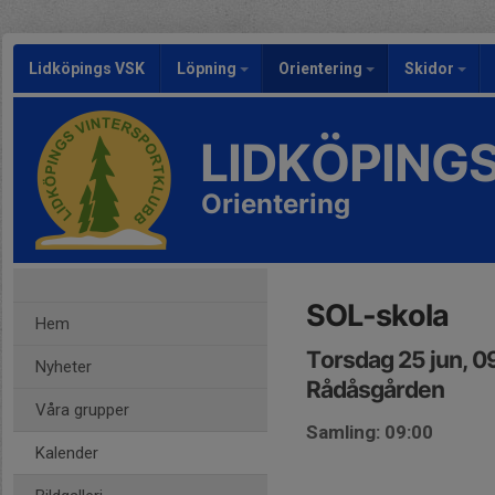
Lidköpings VSK
Löpning
Orientering
Skidor
LIDKÖPING
Orientering
SOL-skola
Hem
Torsdag 25 jun, 0
Nyheter
Rådåsgården
Våra grupper
Samling: 09:00
Kalender