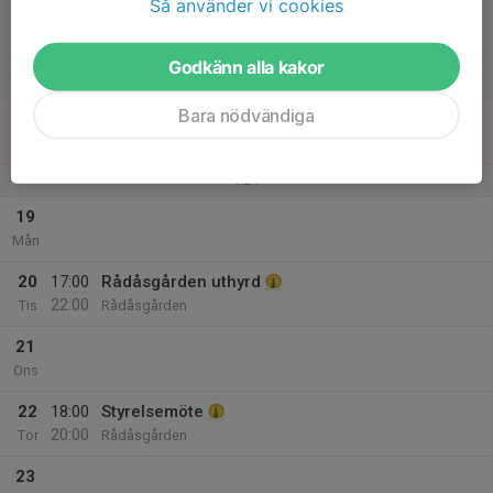
Så använder vi cookies
23:59
Lör
Tält
08:00
Rådåsgården bokad
Godkänn alla kakor
22:00
Rådåsgården
Bara nödvändiga
18
Sön
v.21
19
Mån
20
17:00
Rådåsgården uthyrd
22:00
Tis
Rådåsgården
21
Ons
22
18:00
Styrelsemöte
20:00
Tor
Rådåsgården
23