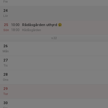
Fre
24
Lör
25
10:00
Rådåsgården uthyrd
18:00
Sön
Rådåsgården
v.22
26
Mån
27
Tis
28
Ons
29
Tor
30