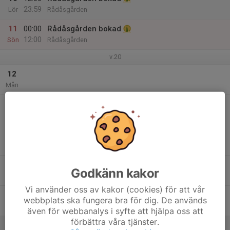
23:59
Lör
Rådåsgården
11
00:00
Rådåsgården bokad
12:00
Sön
Rådåsgården
v.20
12
Mån
13
Tis
14
Ons
15
Godkänn kakor
Tor
Vi använder oss av kakor (cookies) för att vår
16
webbplats ska fungera bra för dig. De används
Fre
även för webbanalys i syfte att hjälpa oss att
förbättra våra tjänster.
17
00:00
Tält utlånade