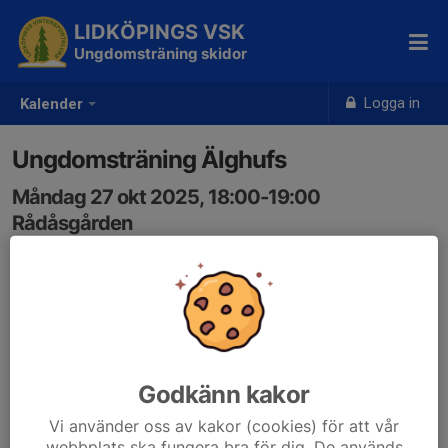
LIDKÖPINGS VSK
Ungdomsträning skidor
Logga in
Kalender
Ungdomsträning Älghufs
Måndag 27 okt 2025, 18:00-19:00
Rådåsgården
Samling: 18:00
Godkänn kakor
Vi använder oss av kakor (cookies) för att vår
webbplats ska fungera bra för dig. De används