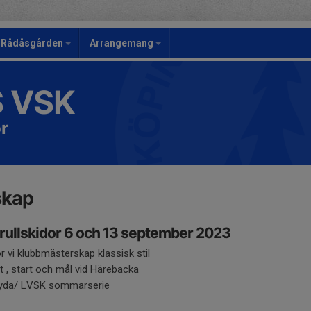
Rådåsgården
Arrangemang
S VSK
r
skap
rullskidor 6 och 13 september 2023
 vi klubbmästerskap klassisk stil
 , start och mål vid Härebacka
 Ryda/ LVSK sommarserie