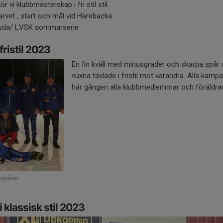
vi klubbmästerskap i fri stil stil
rvet , start och mål vid Härebacka
 Ryda/ LVSK sommarserie
ristil 2023
En fin kväll med minusgrader och skarpa spår
vuxna tävlade i fristil mot varandra. Alla kämp
här gången alla klubbmedlemmar och föräldrar
sspåret
klassisk stil 2023