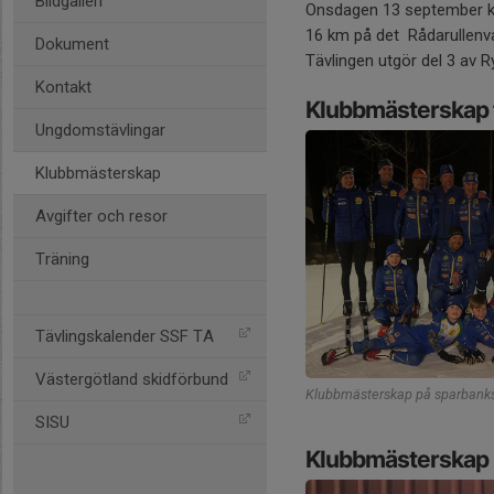
Bildgalleri
Onsdagen 13 september kör 
16 km på det Rådarullenva
Dokument
Tävlingen utgör del 3 av
Kontakt
Klubbmästerskap f
Ungdomstävlingar
Klubbmästerskap
Avgifter och resor
Träning
Tävlingskalender SSF TA
Västergötland skidförbund
Klubbmästerskap på sparbank
SISU
Klubbmästerskap i 