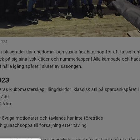
 2023
år i plusgrader där ungdomar och vuxna fick bita ihop för att ta sig ru
ick på sig sina lvsk kläder och nummerlappen! Alla kämpade och hade 
att hålla igång spåret i slutet av säsongen.
023
ras klubbmästerskap i längdskidor klassisk stil på sparbankspåret 
17:30
4,6 km
r övriga motionärer och tävlande har inte företräde
gulaschsoppa till försäljning efter tävling
ras klubbmästerskap i längdskidor fristil på sparbankspåret i Råda 