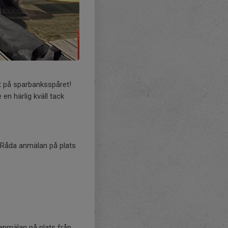
nt på sparbanksspåret!
en härlig kväll tack
i Råda anmälan på plats
anmälan på plats från