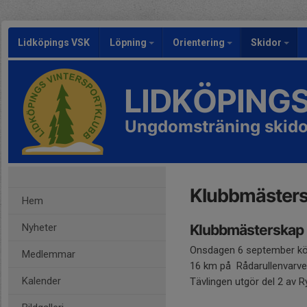
Lidköpings VSK
Löpning
Orientering
Skidor
LIDKÖPING
Ungdomsträning skido
Klubbmäster
Hem
Nyheter
Klubbmästerskap 
Onsdagen 6 september kör
Medlemmar
16 km på Rådarullenvarvet
Kalender
Tävlingen utgör del 2 av