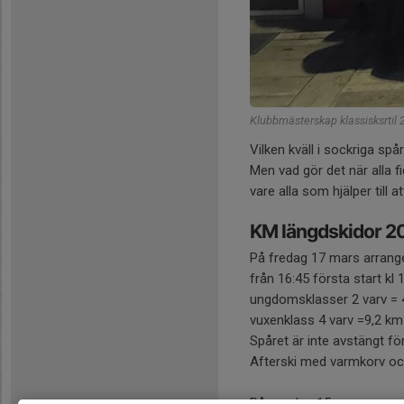
Klubbmästerskap klassisksrtil
Vilken kväll i sockriga sp
Men vad gör det när alla f
vare alla som hjälper till 
KM längdskidor 2
På fredag 17 mars arrange
från 16:45 första start kl 
ungdomsklasser 2 varv = 
vuxenklass 4 varv =9,2 km
Spåret är inte avstängt fö
Afterski med varmkorv och 
På onsdag 15 mars arrange