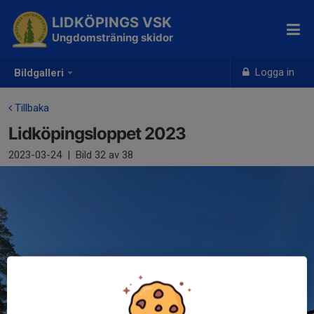
LIDKÖPINGS VSK
Ungdomsträning skidor
Logga in
Bildgalleri
Tillbaka
Lidköpingsloppet 2023
2023-03-24
|
Bild
32
av 38