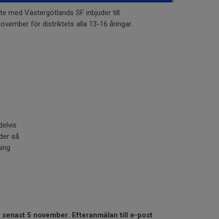
e med Västergötlands SF inbjuder till
ovember för distriktets alla 13-16 åringar.
elvis
der så
ning
 senast 5 november. Efteranmälan till e-post