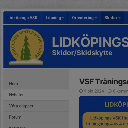
Lidköpings VSK
Löpning
Orientering
Skidor
LIDKÖPING
Skidor/Skidskytte
VSF Tränings
Hem
9 okt 2024
0 komm
Nyheter
Våra grupper
Forum