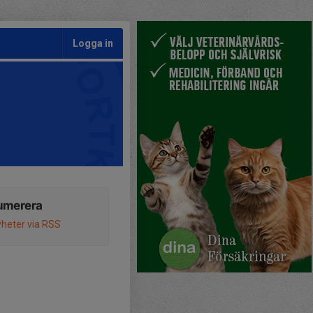
Logga in
umerera
heter via RSS