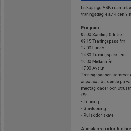
Lidköpings VSK i samarbet
träningsdag 4 av 4 den 9 n
Program:
09:00 Samling & Intro
09:15 Träningspass fm
12:00 Lunch
14:30 Träningspass em
16:30 Mellanmål
17:00 Avslut
Träningspassen kommer d
anpassas beroende på vä
medtag kläder och utrust
för:
• Löpning
• Stavlöpning
• Rullskidor skate
Anmälan via idrottonline