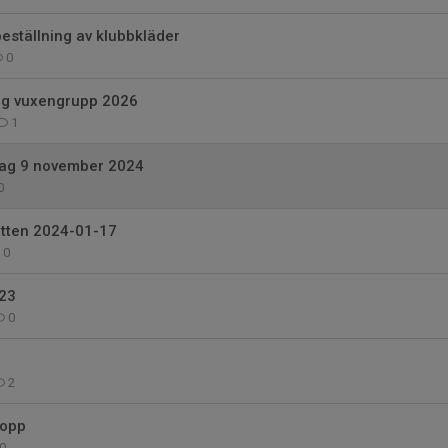
eställning av klubbkläder
0
ing vuxengrupp 2026
1
ag 9 november 2024
0
tten 2024-01-17
0
23
0
2
lopp
0