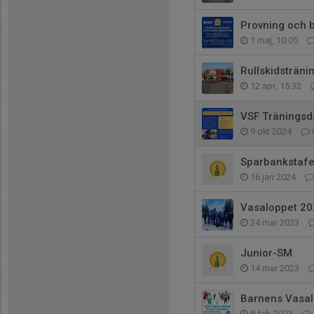
Provning och b
1 maj, 10:05
Rullskidsträn
12 apr, 15:32
VSF Träningsd
9 okt 2024
Sparbankstafe
16 jan 2024
Vasaloppet 20
24 mar 2023
Junior-SM
14 mar 2023
Barnens Vasa
8 feb 2023