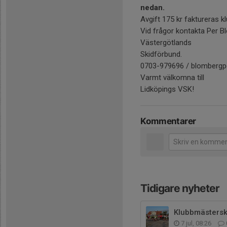
nedan.
Avgift 175 kr faktureras kl
Vid frågor kontakta Per 
Västergötlands
Skidförbund.
0703-979696 / blomberg
Varmt välkomna till
Lidköpings VSK!
Kommentarer
Tidigare nyheter
Klubbmästers
7 jul, 08:26