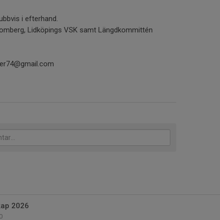
ubbvis i efterhand.
Blomberg, Lidköpings VSK samt Längdkommittén
per74@gmail.com
kap 2026
0