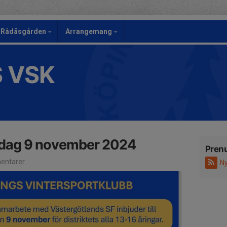
Rådåsgården
Arrangemang
S VSK
dag 9 november 2024
Pren
entarer
Ny