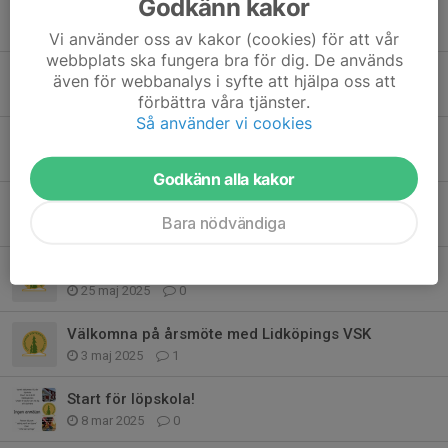
Godkänn kakor
Föreläsning med Malin Ewerlöf
8 okt 2025
0
Vi använder oss av kakor (cookies) för att vår
webbplats ska fungera bra för dig. De används
Löpträning för ungdomar!
även för webbanalys i syfte att hjälpa oss att
7 okt 2025
0
förbättra våra tjänster.
Så använder vi cookies
World Cup - 9 månader kvar
29 aug 2025
0
Godkänn alla kakor
Sommarens upplevelselöpningar 2025
Bara nödvändiga
19 jun 2025
0
Årsmöte med Lidköpings VSK måndagen den 2 juni kl 19.45 på Rådåsgården.
25 maj 2025
0
Välkomna på årsmöte med Lidköpings VSK
3 maj 2025
1
Start för löpskola!
8 mar 2025
0