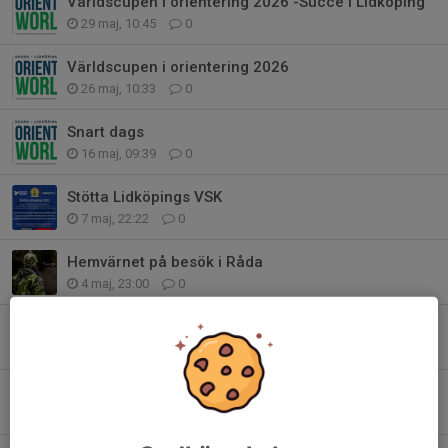
Världscupen i orientering 2026 -Succe i Lidköping
29 maj, 10:45
0
Världscupen i orientering 2026
26 maj, 10:33
0
Snart dags
16 maj, 09:39
0
Stötta Lidköpings VSK
7 maj, 22:22
0
Hemvärnet på besök i Råda
4 maj, 23:00
0
DU BEHÖVS SOM FUNKTIONÄR
6 apr, 14:13
0
Vår webshop med klubbkläder är öppen!
25 okt 2025
0